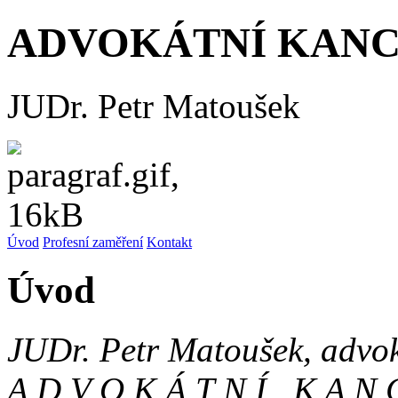
ADVOKÁTNÍ KAN
JUDr. Petr Matoušek
Úvod
Profesní zaměření
Kontakt
Úvod
JUDr. Petr Matoušek, advo
A D V O K Á T N Í K A N 